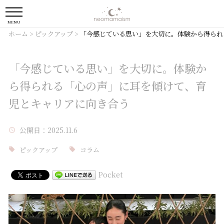
MENU
ホーム
>
ピックアップ
>
「今感じている思い」を大切に。体験から得られ
「今感じている思い」を大切に。体験か
ら得られる「心の声」に耳を傾けて、育
児とキャリアに向き合う
公開日
：2025.11.6
ピックアップ
コラム
Pocket