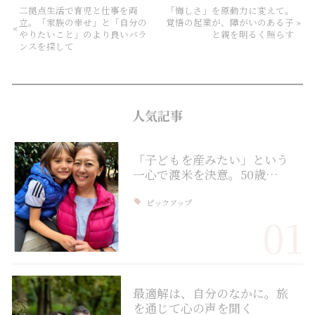
二拠点生活で育児と仕事を両
「悔しさ」を原動力に変えて。
立。「家族の幸せ」と「自分の
覚悟の起業が、障がいのある子
»
«
やりたいこと」のより良いバラ
と親を明るく照らす
ンスを探して
人気記事
「子どもを産みたい」という
一心で渡米を決意。50歳…
ピックアップ
01
最適解は、自分のなかに。旅
を通じて心の声を聞く