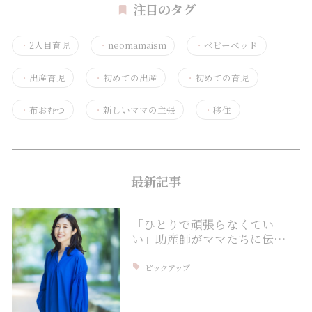
注目のタグ
・
2人目育児
・
neomamaism
・
ベビーベッド
・
出産育児
・
初めての出産
・
初めての育児
・
布おむつ
・
新しいママの主張
・
移住
最新記事
「ひとりで頑張らなくてい
い」助産師がママたちに伝…
ピックアップ