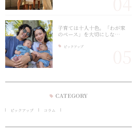
04
子育ては十人十色。「わが家
のペース」を大切にしな…
ピックアップ
05
CATEGORY
ピックアップ
コラム