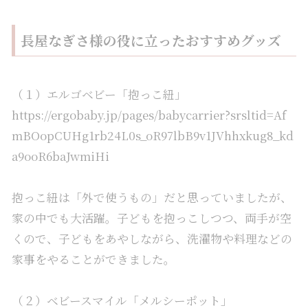
長屋なぎさ様の役に立ったおすすめグッズ
（１）エルゴベビー「抱っこ紐」
https://ergobaby.jp/pages/babycarrier?srsltid=Af
mBOopCUHg1rb24L0s_oR97lbB9v1JVhhxkug8_kd
a9ooR6baJwmiHi
抱っこ紐は「外で使うもの」だと思っていましたが、
家の中でも大活躍。子どもを抱っこしつつ、両手が空
くので、子どもをあやしながら、洗濯物や料理などの
家事をやることができました。
（２）ベビースマイル「メルシーポット」