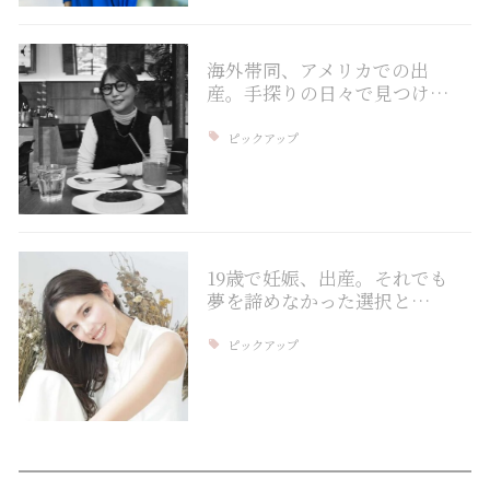
海外帯同、アメリカでの出
産。手探りの日々で見つけ…
ピックアップ
19歳で妊娠、出産。それでも
夢を諦めなかった選択と…
ピックアップ