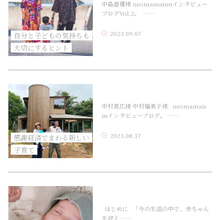
中島亜優様 neomamaismインタビュー
ブログVol.2。 ……
2023.09.07
自分と子どもの気持ちも
大切にするヒント
中村真広様 中村瑠美子様 neomamais
mインタビューブログ。 ……
2023.08.17
感謝経済でまわる新しい
子育て
はじめに 「今の生活の中で、赤ちゃん
を迎え……