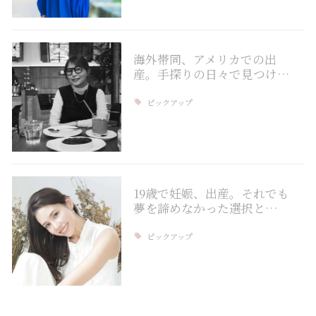
海外帯同、アメリカでの出
産。手探りの日々で見つけ…
ピックアップ
19歳で妊娠、出産。それでも
夢を諦めなかった選択と…
ピックアップ