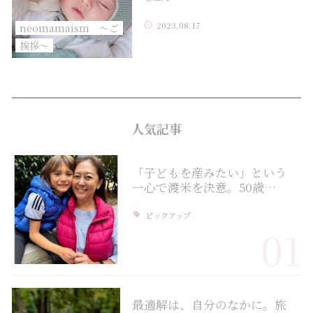
2023.08.17
neomamaism 〜ご
挨拶〜
人気記事
「子どもを産みたい」という
一心で渡米を決意。50歳…
ピックアップ
01
最適解は、自分のなかに。旅