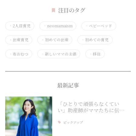
注目のタグ
・
2人目育児
・
neomamaism
・
ベビーベッド
・
出産育児
・
初めての出産
・
初めての育児
・
布おむつ
・
新しいママの主張
・
移住
最新記事
「ひとりで頑張らなくてい
い」助産師がママたちに伝…
ピックアップ