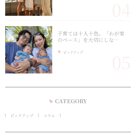
04
子育ては十人十色。「わが家
のペース」を大切にしな…
ピックアップ
05
CATEGORY
ピックアップ
コラム