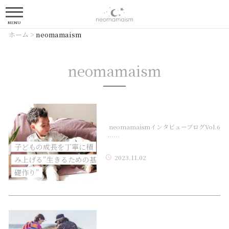
MENU
ホーム
>
neomamaism
neomamaism
neomamaismインタビューブログVol.6
……
子どもの成長を丁寧に積
2023.11.02
み上げる”生きるための基
礎作り”