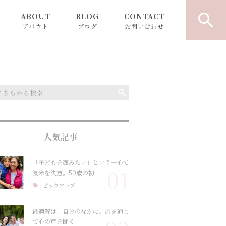
ABOUT
BLOG
CONTACT
アバウト
ブログ
お問い合わせ
お知らせ
コラム
人気記事
「子どもを産みたい」という一心で
01
渡米を決意。50歳の初…
ピックアップ
最適解は、自分のなかに。旅を通じ
て心の声を聞く