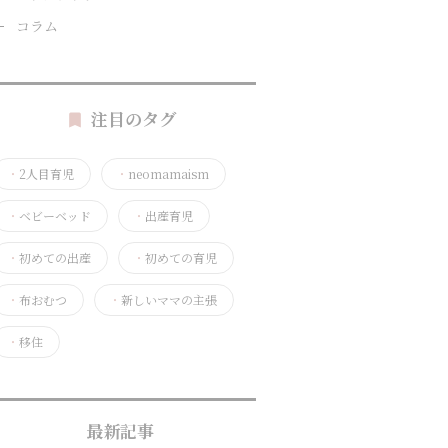
コラム
注目のタグ
・
2人目育児
・
neomamaism
・
ベビーベッド
・
出産育児
・
初めての出産
・
初めての育児
・
布おむつ
・
新しいママの主張
・
移住
最新記事