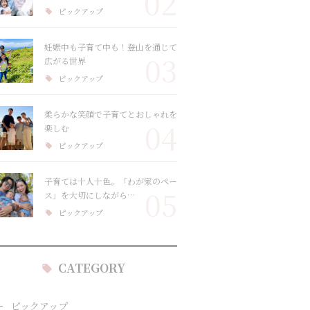
02
ピックアップ
妊娠中も子育て中も！登山を通じて
03
広がる世界
ピックアップ
柔らかな笑顔で子育てとおしゃれを
04
楽しむ
ピックアップ
子育ては十人十色。「わが家のペー
05
ス」を大切にしながら…
ピックアップ
CATEGORY
ピックアップ