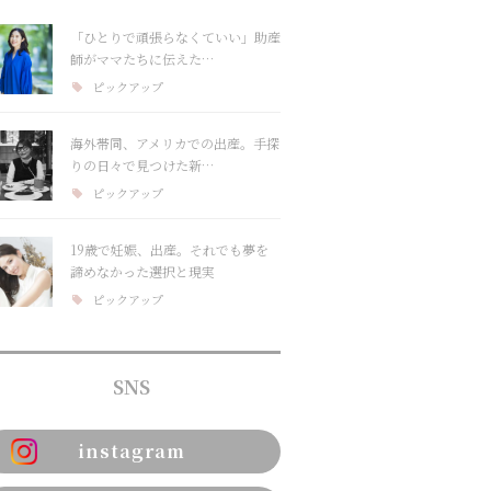
「ひとりで頑張らなくていい」助産
師がママたちに伝えた…
ピックアップ
海外帯同、アメリカでの出産。手探
りの日々で見つけた新…
ピックアップ
19歳で妊娠、出産。それでも夢を
諦めなかった選択と現実
ピックアップ
SNS
instagram