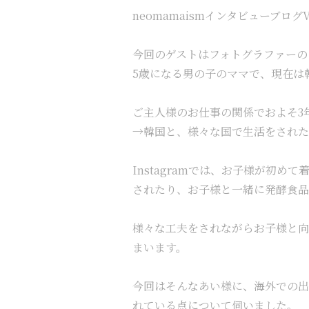
neomamaismインタビューブログVo
今回のゲストはフォトグラファーの
5歳になる男の子のママで、現在は
ご主人様のお仕事の関係でおよそ3
→韓国と、様々な国で生活をされた
I
nstagramでは、お子様が初
されたり、お子様と一緒に発酵食品
様々な工夫をされながらお子様と向
まいます。
今回はそんな
あい様
に、海外での出
れている点について伺いました。