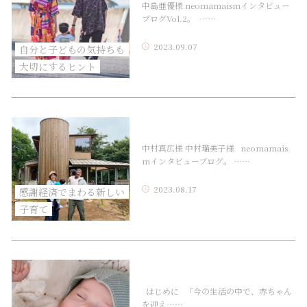
中島亜優様 neomamaismインタビュー
ブログVol.2。 ……
2023.09.07
自分と子どもの気持ちも
大切にするヒント
中村真広様 中村瑠美子様 neomamais
mインタビューブログ。 ……
2023.08.17
感謝経済でまわる新しい
子育て
はじめに 「今の生活の中で、赤ちゃん
を迎え……