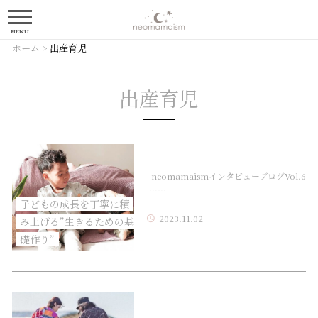
MENU
ホーム
>
出産育児
出産育児
neomamaismインタビューブログVol.6
……
子どもの成長を丁寧に積
2023.11.02
み上げる”生きるための基
礎作り”