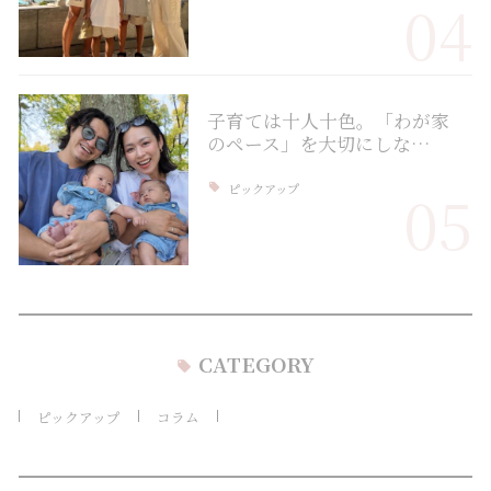
04
子育ては十人十色。「わが家
のペース」を大切にしな…
ピックアップ
05
CATEGORY
ピックアップ
コラム