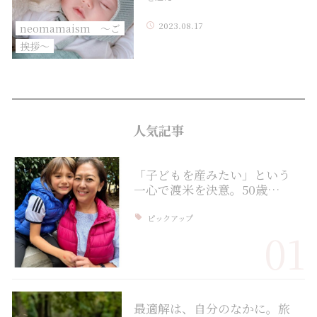
2023.08.17
neomamaism 〜ご
挨拶〜
人気記事
「子どもを産みたい」という
一心で渡米を決意。50歳…
ピックアップ
01
最適解は、自分のなかに。旅