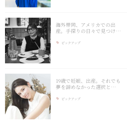
海外帯同、アメリカでの出
産。手探りの日々で見つけ…
ピックアップ
19歳で妊娠、出産。それでも
夢を諦めなかった選択と…
ピックアップ