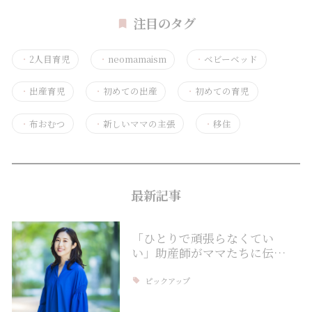
注目のタグ
・
2人目育児
・
neomamaism
・
ベビーベッド
・
出産育児
・
初めての出産
・
初めての育児
・
布おむつ
・
新しいママの主張
・
移住
最新記事
「ひとりで頑張らなくてい
い」助産師がママたちに伝…
ピックアップ